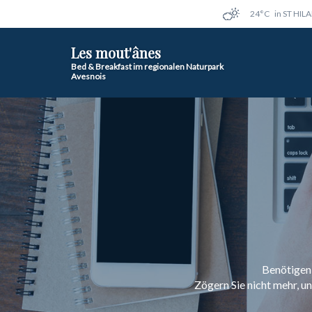
24°C
in ST HIL
Les mout'ânes
Bed & Breakfast im regionalen Naturpark
Avesnois
Benötigen 
Zögern Sie nicht mehr, u