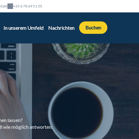
ntakt
+33 6 78 69 51 05
Buchen
In unserem Umfeld
Nachrichten
men lassen?
ll wie möglich antworten.