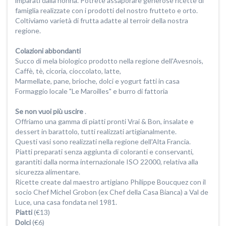
imparati dalla nonna. Potrete assaporare generose ricette di
famiglia realizzate con i prodotti del nostro frutteto e orto.
Coltiviamo varietà di frutta adatte al terroir della nostra
regione.
Colazioni abbondanti
Succo di mela biologico prodotto nella regione dell'Avesnois,
Caffè, tè, cicoria, cioccolato, latte,
Marmellate, pane, brioche, dolci e yogurt fatti in casa
Formaggio locale "Le Maroilles" e burro di fattoria
Se non vuoi più uscire
.
Offriamo una gamma di piatti pronti Vrai & Bon, insalate e
dessert in barattolo, tutti realizzati artigianalmente.
Questi vasi sono realizzati nella regione dell'Alta Francia.
Piatti preparati senza aggiunta di coloranti e conservanti,
garantiti dalla norma internazionale ISO 22000, relativa alla
sicurezza alimentare.
Ricette create dal maestro artigiano Philippe Boucquez con il
socio Chef Michel Grobon (ex Chef della Casa Bianca) a Val de
Luce, una casa fondata nel 1981.
Piatti
(€13)
Dolci
(€6)