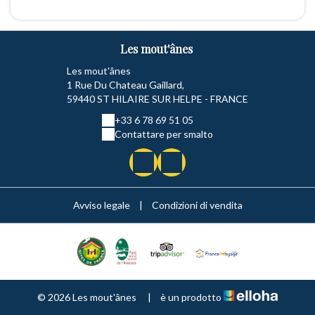
Les mout'ânes
Les mout'ânes
1 Rue Du Chateau Gaillard,
59440 ST HILAIRE SUR HELPE - FRANCE
+33 6 78 69 51 05
Contattare per smalto
Avviso legale
|
Condizioni di vendita
© 2026 Les mout'ânes
|
è un prodotto