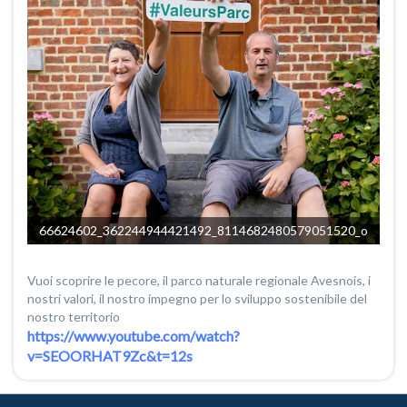
66624602_362244944421492_8114682480579051520_o
Vuoi scoprire le pecore, il parco naturale regionale Avesnois, i
nostri valori, il nostro impegno per lo sviluppo sostenibile del
nostro territorio
https://www.youtube.com/watch?
v=SEOORHAT9Zc&t=12s