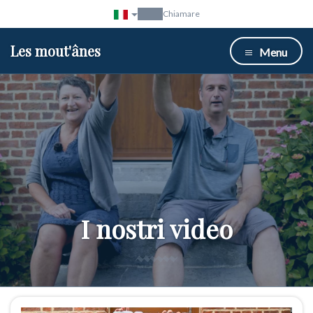
Chiamare
Les mout'ânes
Menu
I nostri video