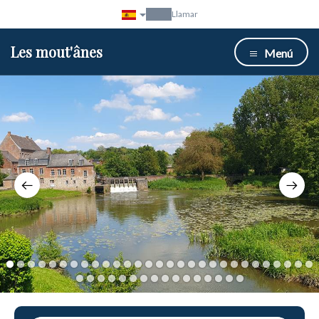
Llamar
Les mout'ânes
Menú
1
2
3
4
5
6
7
8
9
10
11
12
13
14
15
16
17
18
19
20
21
22
23
24
25
26
27
28
29
30
31
32
33
34
35
36
37
38
39
40
41
42
43
44
45