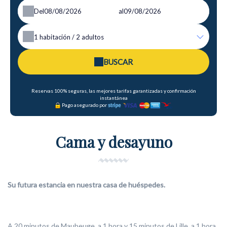
Del
al
1
habitación /
2
adultos
BUSCAR
Reservas 100% seguras, las mejores tarifas garantizadas y confirmación
instantánea
Pago asegurado por
Cama y desayuno
Su futura estancia en nuestra casa de huéspedes.
A 20 minutos de Maubeuge, a 1 hora y 15 minutos de Lille, a 1 hora