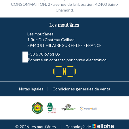
CONSOMMATION, 27 avenue de la libération, 42400 Saint-
Chamond.
Les mout'ânes
Les mout'ânes
1 Rue Du Chateau Gaillard,
59440 ST HILAIRE SUR HELPE - FRANCE
+33 6 78 69 51 05
Ponerse en contacto por correo electrónico
Notas legales
|
Condiciones generales de venta
© 2026 Les mout'ânes
|
Tecnología de