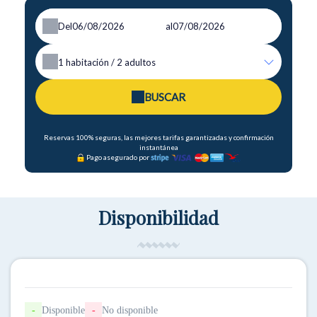
Del
al
1
habitación /
2
adultos
BUSCAR
Reservas 100% seguras, las mejores tarifas garantizadas y confirmación
instantánea
Pago asegurado por
Disponibilidad
-
Disponible
-
No disponible